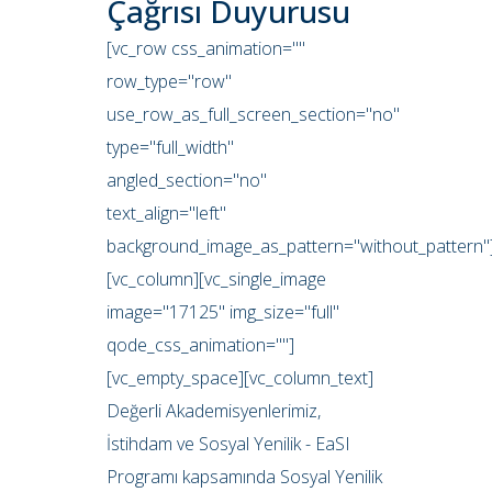
Çağrısı Duyurusu
[vc_row css_animation=""
row_type="row"
use_row_as_full_screen_section="no"
type="full_width"
angled_section="no"
text_align="left"
background_image_as_pattern="without_pattern"
[vc_column][vc_single_image
image="17125" img_size="full"
qode_css_animation=""]
[vc_empty_space][vc_column_text]
Değerli Akademisyenlerimiz,
İstihdam ve Sosyal Yenilik - EaSI
Programı kapsamında Sosyal Yenilik