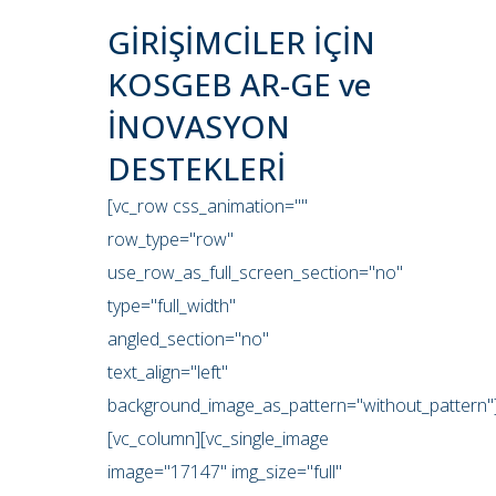
GİRİŞİMCİLER İÇİN
KOSGEB AR-GE ve
İNOVASYON
DESTEKLERİ
[vc_row css_animation=""
row_type="row"
use_row_as_full_screen_section="no"
type="full_width"
angled_section="no"
text_align="left"
background_image_as_pattern="without_pattern"
[vc_column][vc_single_image
image="17147" img_size="full"