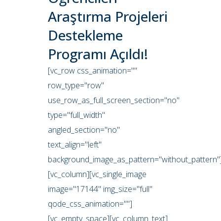
Araştırma Projeleri
Destekleme
Programı Açıldı!
[vc_row css_animation=""
row_type="row"
use_row_as_full_screen_section="no"
type="full_width"
angled_section="no"
text_align="left"
background_image_as_pattern="without_pattern"
[vc_column][vc_single_image
image="17144" img_size="full"
qode_css_animation=""]
[vc_empty_space][vc_column_text]