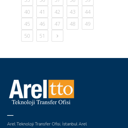
40
41
42
43
44
45
46
47
48
49
50
51
Arel Teknoloji Transfer Ofisi, İstanbul Arel