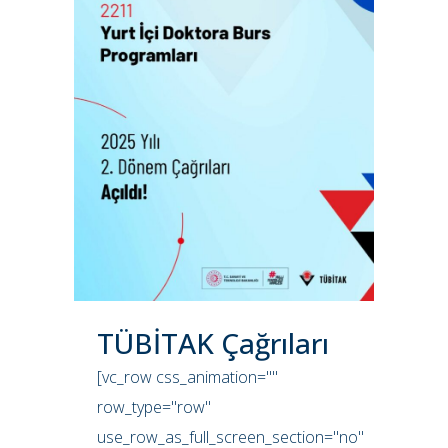
TÜBİTAK Çağrıları
[vc_row css_animation=""
row_type="row"
use_row_as_full_screen_section="no"