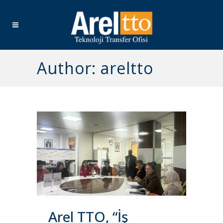
Author: areltto
Arel TTO, “İş