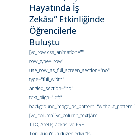
Hayatında İş
Zekâsı” Etkinliğinde
Öğrencilerle
Buluştu
[vc_row css_animation=""
row_type="row"
use_row_as_full_screen_section="no"
type="full_width"
angled_section="no"
text_align="left"
background_image_as_pattern="without_pattern"
[vc_column][vc_column_text]Arel
TTO, Arel İş Zekası ve ERP
Topluluğu'nun düzenlediği "İş