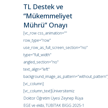
TL Destek ve
“Mükemmeliyet
Mührü” Onayı
[vc_row css_animation=""
row_type="row"
use_row_as_full_screen_section="no"
type="full_width"
angled_section="no"
text_align="left"
background_image_as_pattern="without_pattern"
[vc_column]
[vc_column_text]Üniversitemiz
Doktor Öğretim Üyesi Zeynep Rüya
EGE ve ekibi, TÜBİTAK BİGG 2025-1