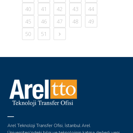
40
41
42
43
44
45
46
47
48
49
50
51
Arel Teknoloji Transfer Ofisi, İstanbul Arel
Üniversitesi’ndeki bilgi ve teknolojinin katma değerli yeni