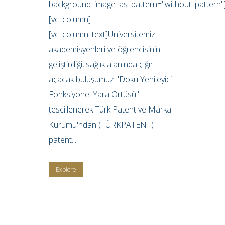
background_image_as_pattern="without_pattern"
[vc_column]
[vc_column_text]Üniversitemiz
akademisyenleri ve öğrencisinin
geliştirdiği, sağlık alanında çığır
açacak buluşumuz "Doku Yenileyici
Fonksiyonel Yara Örtüsü"
tescillenerek Türk Patent ve Marka
Kurumu'ndan (TÜRKPATENT)
patent...
Explore