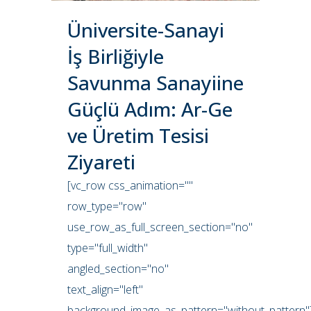
Üniversite-Sanayi
İş Birliğiyle
Savunma Sanayiine
Güçlü Adım: Ar-Ge
ve Üretim Tesisi
Ziyareti
[vc_row css_animation=""
row_type="row"
use_row_as_full_screen_section="no"
type="full_width"
angled_section="no"
text_align="left"
background_image_as_pattern="without_pattern"